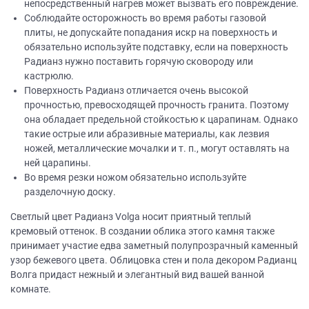
непосредственный нагрев может вызвать его повреждение.
Соблюдайте осторожность во время работы газовой
плиты, не допускайте попадания искр на поверхность и
обязательно используйте подставку, если на поверхность
Радианз нужно поставить горячую сковороду или
кастрюлю.
Поверхность Радианз отличается очень высокой
прочностью, превосходящей прочность гранита. Поэтому
она обладает предельной стойкостью к царапинам. Однако
такие острые или абразивные материалы, как лезвия
ножей, металлические мочалки и т. п., могут оставлять на
ней царапины.
Во время резки ножом обязательно используйте
разделочную доску.
Светлый цвет Радианз Volga носит приятный теплый
кремовый оттенок. В создании облика этого камня также
принимает участие едва заметный полупрозрачный каменный
узор бежевого цвета. Облицовка стен и пола декором Радианц
Волга придаст нежный и элегантный вид вашей ванной
комнате.