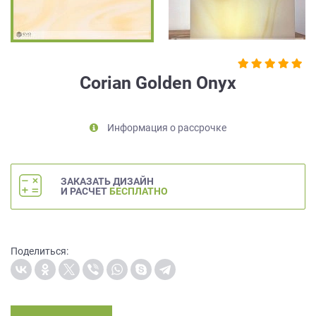
на
обработку
персональных
данных
,
а
Corian Golden Onyx
также
Согласие
на
Информация о рассрочке
обработку
персональных
данных
метрическими
ЗАКАЗАТЬ ДИЗАЙН
программами
И РАСЧЕТ
БЕСПЛАТНО
в
порядке
и
на
Поделиться:
условиях
Политики
обработки
персональных