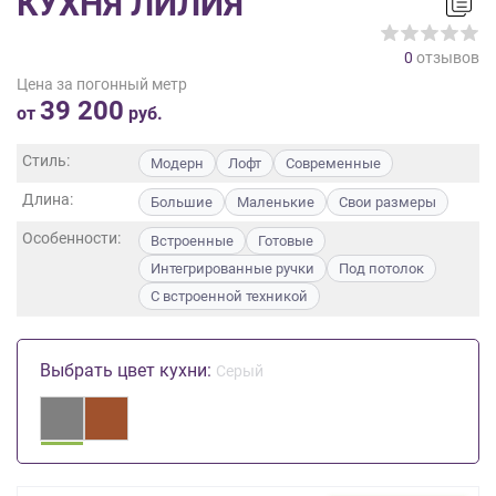
КУХНЯ ЛИЛИЯ
на
обработку
0
отзывов
персональных
Цена за погонный метр
данных
,
39 200
а
от
руб.
также
Согласие
Стиль:
Модерн
Лофт
Современные
на
Длина:
обработку
Большие
Маленькие
Свои размеры
персональных
Особенности:
Встроенные
Готовые
данных
Интегрированные ручки
Под потолок
метрическими
программами
С встроенной техникой
в
порядке
и
Выбрать цвет кухни:
Серый
на
условиях
Политики
обработки
персональных