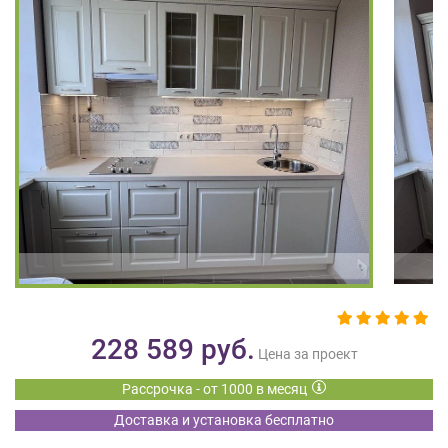
на
обработку
персональных
данных
,
а
также
Согласие
на
обработку
персональных
данных
метрическими
программами
в
порядке
и
228 589
руб.
на
Цена за проект
условиях
Рассрочка - от 1000 в месяц
Политики
обработки
Доставка и установка бесплатно
персональных