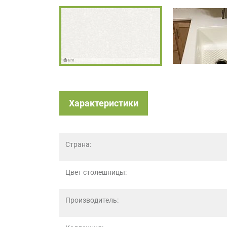
на
обработку
персональных
данных
,
а
также
Согласие
на
обработку
Характеристики
персональных
данных
метрическими
программами
Страна:
в
порядке
и
Цвет столешницы:
на
условиях
Политики
Производитель:
обработки
персональных