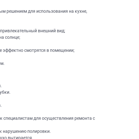
ным решением для использования на кухне,
 привлекательный внешний вид;
на солнце;
е эффектно смотрятся в помещении;
×
робки?
×
ом.
леко от
.
убки.
ещение, подготовит
 для строителей
.
вы не купите мебель.
50 000 т.р.
 к специалистам для осуществления ремонта с
уется?
 к нарушению полировки.
сухо вытирается.