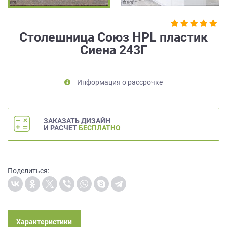
на
обработку
персональных
Столешница Союз HPL пластик
данных
,
Сиена 243Г
а
также
Согласие
на
Информация о рассрочке
обработку
персональных
данных
ЗАКАЗАТЬ ДИЗАЙН
метрическими
И РАСЧЕТ
БЕСПЛАТНО
программами
в
порядке
и
Поделиться:
на
условиях
Политики
обработки
персональных
Характеристики