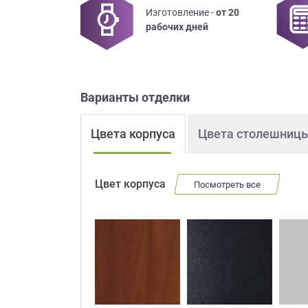
Изготовление -
от 20
Приш
рабочих дней
Варианты отделки
Цвета корпуса
Цвета столешниц
Выездно
с образ
Нажим
Цвет корпуса
Посмотреть все