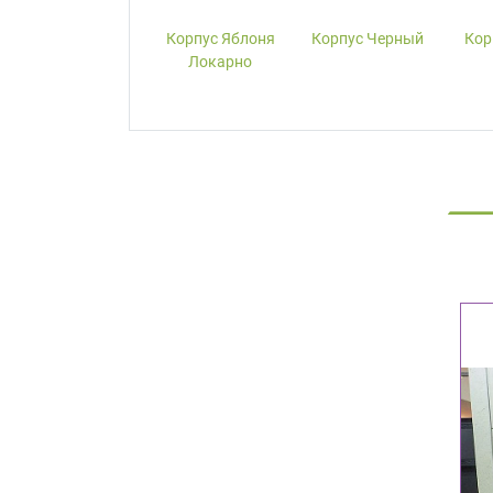
Корпус W1000-
Корпус Яблоня
Корпус Черный
Кор
ST19 Белый
Локарно
Премиум