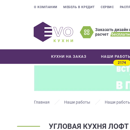
О КОМПАНИИ
МЕБЕЛЬ В КРЕДИТ
СЕРВИС
РАСП
Заказать дизайн 
расчет
бесплатн
Оставьте
ваши
контактные
КУХНИ НА ЗАКАЗ
НАШИ РАБОТ
данные
2174
Мы
свяжемся
с
вами
в
ближайшее
Главная
Наши работы
Наши работы
время
и
ответим
УГЛОВАЯ КУХНЯ ЛОФТ
на