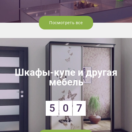
Посмотреть все
Шкафы-купе и другая
мебель
5
0
7