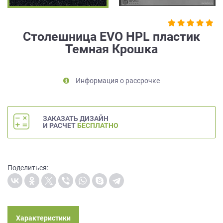
на
обработку
персональных
Столешница EVO HPL пластик
данных
,
Темная Крошка
а
также
Согласие
на
Информация о рассрочке
обработку
персональных
данных
ЗАКАЗАТЬ ДИЗАЙН
метрическими
И РАСЧЕТ
БЕСПЛАТНО
программами
в
порядке
и
Поделиться:
на
условиях
Политики
обработки
персональных
Характеристики