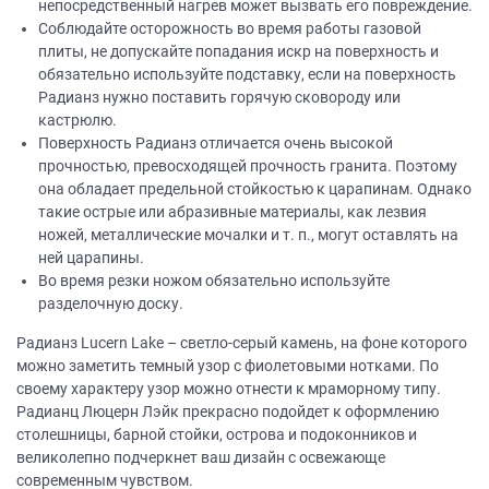
непосредственный нагрев может вызвать его повреждение.
Соблюдайте осторожность во время работы газовой
плиты, не допускайте попадания искр на поверхность и
обязательно используйте подставку, если на поверхность
Радианз нужно поставить горячую сковороду или
кастрюлю.
Поверхность Радианз отличается очень высокой
прочностью, превосходящей прочность гранита. Поэтому
она обладает предельной стойкостью к царапинам. Однако
такие острые или абразивные материалы, как лезвия
ножей, металлические мочалки и т. п., могут оставлять на
ней царапины.
Во время резки ножом обязательно используйте
разделочную доску.
Радианз Lucern Lake – светло-серый камень, на фоне которого
можно заметить темный узор с фиолетовыми нотками. По
своему характеру узор можно отнести к мраморному типу.
Радианц Люцерн Лэйк прекрасно подойдет к оформлению
столешницы, барной стойки, острова и подоконников и
великолепно подчеркнет ваш дизайн с освежающе
современным чувством.