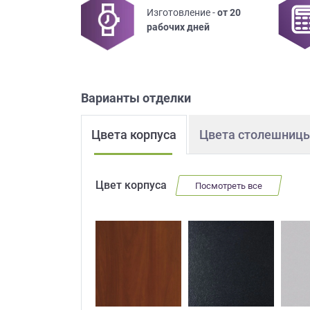
Изготовление -
от 20
Приш
рабочих дней
Варианты отделки
Цвета корпуса
Цвета столешниц
Выездно
с образ
Нажим
Цвет корпуса
Посмотреть все