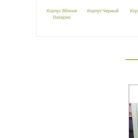
Корпус W1000-
Корпус Яблоня
Корпус Черный
Кор
ST19 Белый
Локарно
Премиум