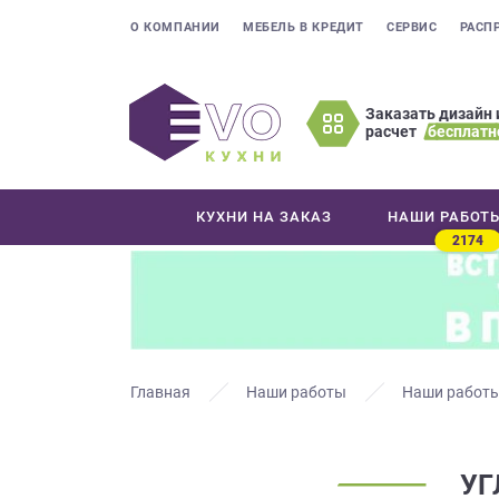
О КОМПАНИИ
МЕБЕЛЬ В КРЕДИТ
СЕРВИС
РАСП
Заказать дизайн 
расчет
бесплатн
Оставьте
ваши
контактные
КУХНИ НА ЗАКАЗ
НАШИ РАБОТ
данные
2174
Мы
свяжемся
с
вами
в
ближайшее
Главная
Наши работы
Наши работы
время
и
ответим
УГ
на