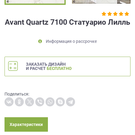
на
обработку
персональных
Avant Quartz 7100 Статуарио Лилль
данных
,
а
также
Информация о рассрочке
Согласие
на
обработку
персональных
ЗАКАЗАТЬ ДИЗАЙН
данных
И РАСЧЕТ
БЕСПЛАТНО
метрическими
программами
в
порядке
Поделиться:
и
на
условиях
Политики
обработки
Характеристики
персональных