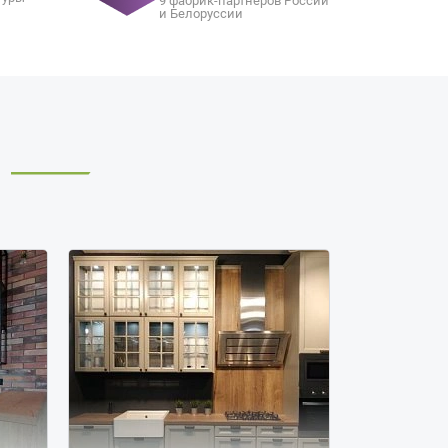
9 фабрик-партнеров России
и Белоруссии