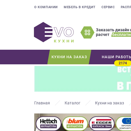
О КОМПАНИИ
МЕБЕЛЬ В КРЕДИТ
СЕРВИС
РАСП
Заказать дизайн 
расчет
бесплатн
Оставьте
ваши
контактные
КУХНИ НА ЗАКАЗ
НАШИ РАБОТ
данные
2174
Мы
свяжемся
с
вами
в
ближайшее
Главная
Каталог
Кухни на заказ
время
и
ответим
на