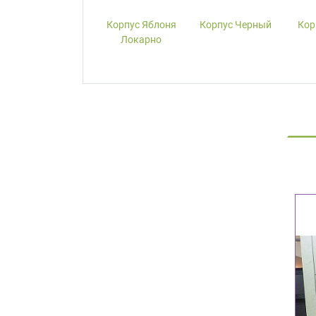
Корпус W1000-
Корпус Яблоня
Корпус Черный
Кор
ST19 Белый
Локарно
Премиум