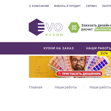
О КОМПАНИИ
МЕБЕЛЬ В КРЕДИТ
СЕРВИС
РАСП
Заказать дизайн 
расчет
бесплатн
Оставьте
ваши
контактные
КУХНИ НА ЗАКАЗ
НАШИ РАБОТ
данные
2174
Мы
свяжемся
с
вами
в
ближайшее
Главная
Наши работы
Наши работы
время
и
ответим
на