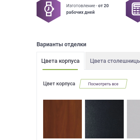
Изготовление -
от 20
Приш
рабочих дней
Варианты отделки
Цвета корпуса
Цвета столешниц
Выездно
с образ
Нажим
Цвет корпуса
Посмотреть все