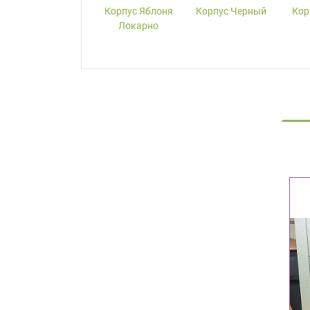
Корпус W1000-
Корпус Яблоня
Корпус Черный
Кор
ST19 Белый
Локарно
Премиум