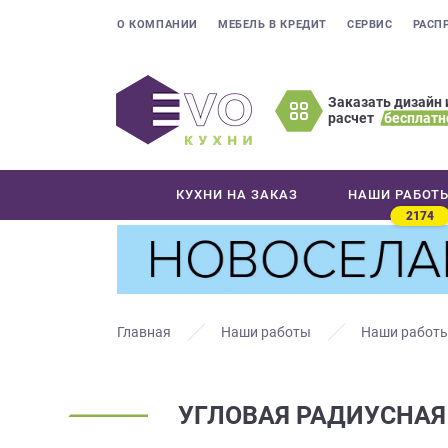
О КОМПАНИИ
МЕБЕЛЬ В КРЕДИТ
СЕРВИС
РАСП
Заказать дизайн 
расчет
бесплатн
Оставьте
ваши
контактные
КУХНИ НА ЗАКАЗ
НАШИ РАБОТ
данные
2174
Мы
свяжемся
с
вами
в
Главная
Наши работы
Наши работы
ближайшее
время
и
УГЛОВАЯ РАДИУСНАЯ
ответим
на