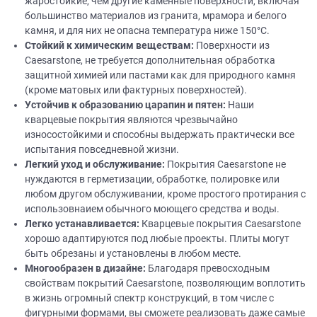
жаростойкие, чем другие каменные поверхности, включая
большинство материалов из гранита, мрамора и белого
камня, и для них не опасна температура ниже 150°C.
Стойкий
к химическим веществам:
Поверхности из
Caesarstone, не требуется дополнительная обработка
защитной химией или пастами как для природного камня
(кроме матовых или фактурных поверхностей).
Устойчив к образованию царапин и пятен:
Наши
кварцевые покрытия являются чрезвычайно
износостойкими и способны выдержать практически все
испытания повседневной жизни.
Легкий уход и обслуживание:
Покрытия Caesarstone не
нуждаются в герметизации, обработке, полировке или
любом другом обслуживании, кроме простого протирания с
использовнаием обычного моющего средства и воды.
Легко устанавливается:
Кварцевые покрытия Caesarstone
хорошо адаптируются под любые проекты. Плиты могут
быть обрезаны и установлены в любом месте.
Многообразен в
дизайне
:
Благодаря превосходным
свойствам покрытий Caesarstone, позволяющим воплотить
в жизнь огромный спектр конструкций, в том числе с
фигурными формами, вы сможете реализовать даже самые