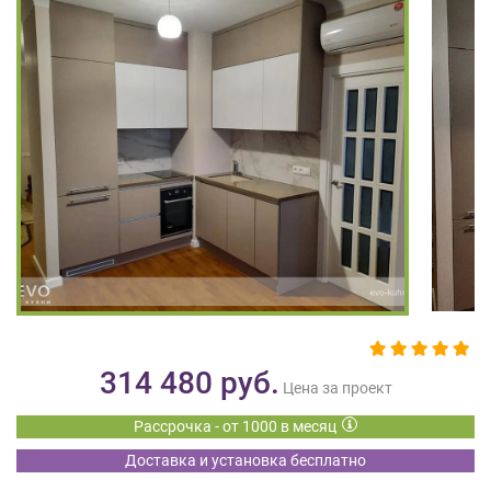
на
обработку
персональных
данных
,
а
также
Согласие
на
обработку
персональных
данных
метрическими
программами
в
порядке
и
314 480
руб.
на
Цена за проект
условиях
Рассрочка - от 1000 в месяц
Политики
обработки
Доставка и установка бесплатно
персональных