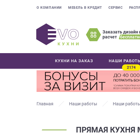
О КОМПАНИИ
МЕБЕЛЬ В КРЕДИТ
СЕРВИС
РАСП
Заказать дизайн 
расчет
бесплатн
Оставьте
ваши
контактные
КУХНИ НА ЗАКАЗ
НАШИ РАБОТ
данные
2174
Мы
свяжемся
с
вами
в
Главная
Наши работы
Наши работы
ближайшее
время
и
ПРЯМАЯ КУХНЯ 
ответим
на