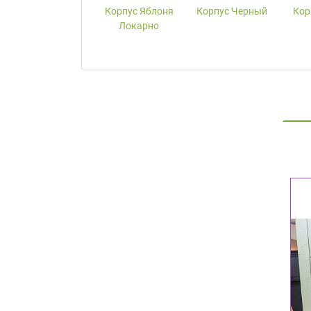
Корпус W1000-
Корпус Яблоня
Корпус Черный
Кор
ST19 Белый
Локарно
Премиум