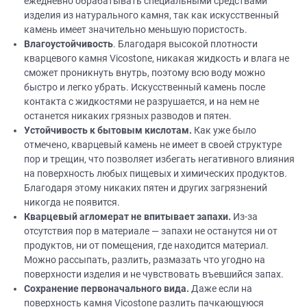
ежедневно обрабатывать специальными средствами
изделия из натурального камня, так как искусственный
камень имеет значительно меньшую пористость.
Влагоустойчивость
. Благодаря высокой плотности
кварцевого камня Vicostone, никакая жидкость и влага не
сможет проникнуть внутрь, поэтому всю воду можно
быстро и легко убрать. Искусственный камень после
контакта с жидкостями не разрушается, и на нем не
останется никаких грязных разводов и пятен.
Устойчивость к бытовым кислотам.
Как уже было
отмечено, кварцевый камень не имеет в своей структуре
пор и трещин, что позволяет избегать негативного влияния
на поверхность любых пищевых и химических продуктов.
Благодаря этому никаких пятен и других загрязнений
никогда не появится.
Кварцевый агломерат не впитывает запахи.
Из-за
отсутствия пор в материале — запахи не останутся ни от
продуктов, ни от помещения, где находится материал.
Можно рассыпать, разлить, размазать что угодно на
поверхности изделия и не чувствовать въевшийся запах.
Сохранение первоначального вида.
Даже если на
поверхность камня Vicostone разлить пачкающуюся