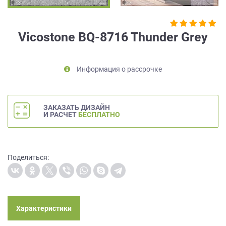
на
обработку
персональных
Vicostone BQ-8716 Thunder Grey
данных
,
а
также
Информация о рассрочке
Согласие
на
обработку
персональных
ЗАКАЗАТЬ ДИЗАЙН
данных
И РАСЧЕТ
БЕСПЛАТНО
метрическими
программами
в
порядке
Поделиться:
и
на
условиях
Политики
обработки
Характеристики
персональных