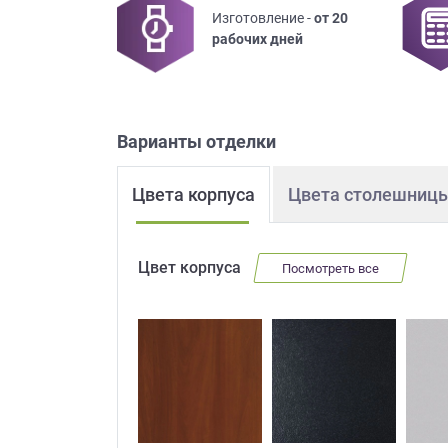
Изготовление -
от 20
Приш
рабочих дней
Варианты отделки
Цвета корпуса
Цвета столешниц
Выездно
с образ
Нажим
Цвет корпуса
Посмотреть все