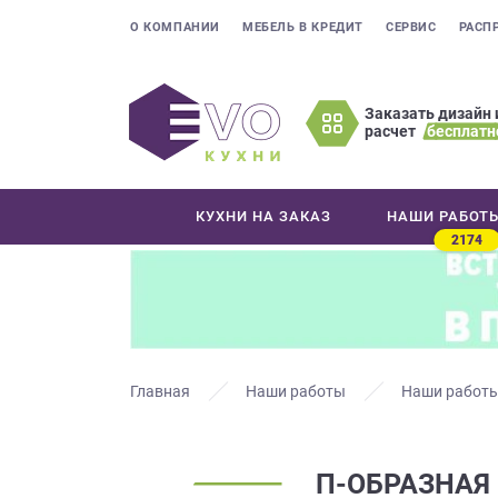
О КОМПАНИИ
МЕБЕЛЬ В КРЕДИТ
СЕРВИС
РАСП
Заказать дизайн 
расчет
бесплатн
Оставьте
ваши
контактные
КУХНИ НА ЗАКАЗ
НАШИ РАБОТ
данные
2174
Мы
свяжемся
с
вами
в
ближайшее
Главная
Наши работы
Наши работы
время
и
ответим
П-ОБРАЗНАЯ
на