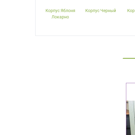
Корпус W1000-
Корпус Яблоня
Корпус Черный
Кор
ST19 Белый
Локарно
Премиум