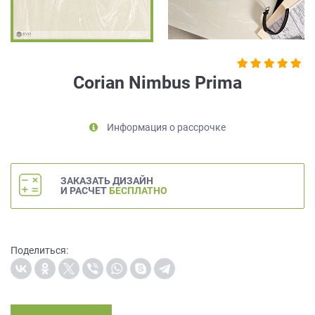
на
обработку
персональных
данных
,
а
Corian Nimbus Prima
также
Согласие
на
Информация о рассрочке
обработку
персональных
данных
метрическими
ЗАКАЗАТЬ ДИЗАЙН
программами
И РАСЧЕТ
БЕСПЛАТНО
в
порядке
и
на
Поделиться:
условиях
Политики
обработки
персональных