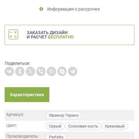
на
Информация о рассрочке
обработку
персональных
данных
,
а
ЗАКАЗАТЬ ДИЗАЙН
также
И РАСЧЕТ
БЕСПЛАТНО
Согласие
на
обработку
персональных
Поделиться:
данных
метрическими
программами
в
Характеристики
порядке
и
на
Артикул:
условиях
Мрамор Торано
Политики
Цвет:
Серый
Слоновая кость
Кремовый
обработки
персональных
Производитель:
Perfetto