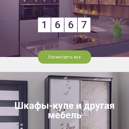
1
6
6
7
Посмотреть все
Шкафы-купе и другая
мебель