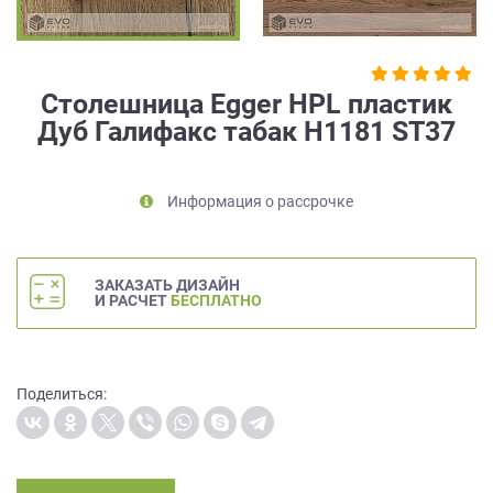
на
обработку
персональных
данных
,
Столешница Egger HPL пластик
а
Дуб Галифакс табак H1181 ST37
также
Согласие
на
обработку
Информация о рассрочке
персональных
данных
метрическими
ЗАКАЗАТЬ ДИЗАЙН
программами
И РАСЧЕТ
БЕСПЛАТНО
в
порядке
и
на
Поделиться:
условиях
Политики
обработки
персональных