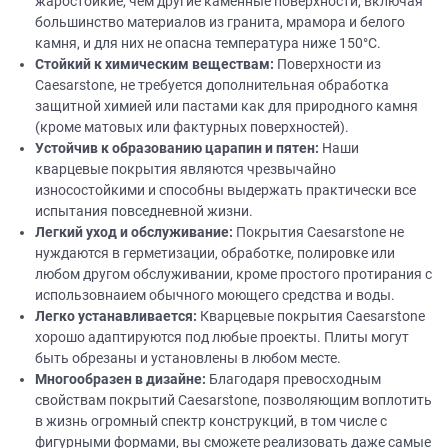
жаростойкие, чем другие каменные поверхности, включая
большинство материалов из гранита, мрамора и белого
камня, и для них не опасна температура ниже 150°C.
Стойкий
к химическим веществам:
Поверхности из
Caesarstone, не требуется дополнительная обработка
защитной химией или пастами как для природного камня
(кроме матовых или фактурных поверхностей).
Устойчив к образованию царапин и пятен:
Наши
кварцевые покрытия являются чрезвычайно
износостойкими и способны выдержать практически все
испытания повседневной жизни.
Легкий уход и обслуживание:
Покрытия Caesarstone не
нуждаются в герметизации, обработке, полировке или
любом другом обслуживании, кроме простого протирания с
использовнаием обычного моющего средства и воды.
Легко устанавливается:
Кварцевые покрытия Caesarstone
хорошо адаптируются под любые проекты. Плиты могут
быть обрезаны и установлены в любом месте.
Многообразен в
дизайне
:
Благодаря превосходным
свойствам покрытий Caesarstone, позволяющим воплотить
в жизнь огромный спектр конструкций, в том числе с
фигурными формами, вы сможете реализовать даже самые