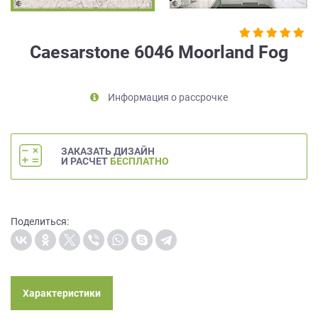
на
обработку
персональных
Caesarstone 6046 Moorland Fog
данных
,
а
также
Информация о рассрочке
Согласие
на
обработку
персональных
ЗАКАЗАТЬ ДИЗАЙН
данных
И РАСЧЕТ
БЕСПЛАТНО
метрическими
программами
в
порядке
Поделиться:
и
на
условиях
Политики
обработки
Характеристики
персональных