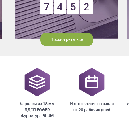
7
4
5
2
Посмотреть все
Каркасы из
18
мм
Изготовление
на заказ
>
ЛДСП
EGGER
от 20 рабочих дней
Фурнитура
BLUM