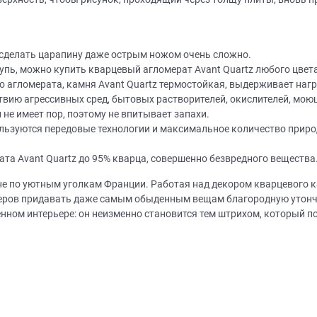
, сделать царапину даже острым ножом очень сложно.
упь, можно купить кварцевый агломерат Avant Quartz любого цвета
 агломерата, камня Avant Quartz термостойкая, выдерживает нагре
твию агрессивных сред, бытовых растворителей, окислителей, мою
не имеет пор, поэтому не впитывает запахи.
Нет времени? П
пользуются передовые технологии и максимальное количество прир
Наши салоны да
ата Avant Quartz до 95% кварца, совершенно безвредного вещества
Не нашли нужную модель
вас?
не по уютным уголкам Франции. Работая над декором кварцевого к
или фасад мебели?
теров придавать даже самым обыденным вещам благородную утонч
менном интерьере: он неизменно становится тем штрихом, который 
Дизайнер приедет к вам, замерит пом
дизайн-проект и предоставит чертежи
Разработаем и изготовим мебель любой сложности! Возможно
изготовление образца модели перед заказом
совершенно
БЕСПЛАТНО*
. Даже если 
*минимальная стоимость проекта от 1
Что от вас треб