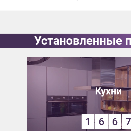
Приш
Установленные 
Выездно
с образ
Нажим
Кухни
1
6
6