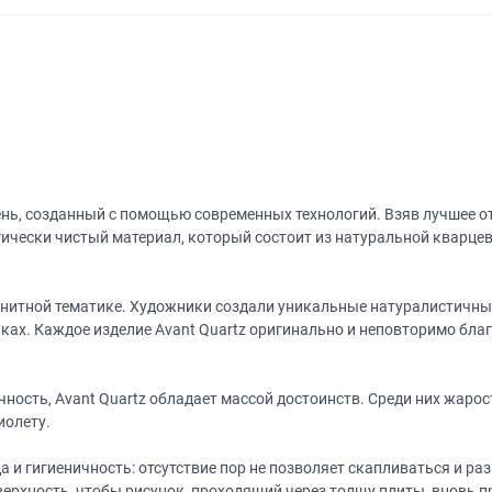
ень, созданный с помощью современных технологий. Взяв лучшее о
ически чистый материал, который состоит из натуральной кварцев
анитной тематике. Художники создали уникальные натуралистичны
ках. Каждое изделие Avant Quartz оригинально и неповторимо благ
чность, Avant Quartz обладает массой достоинств. Среди них жаро
иолету.
 и гигиеничность: отсутствие пор не позволяет скапливаться и ра
ерхность, чтобы рисунок, проходящий через толщу плиты, вновь п