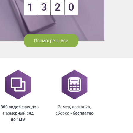
1
3
2
0
Посмотреть все
 800 видов
фасадов
Замер, доставка,
Размерный ряд
сборка
- бесплатно
до
1мм