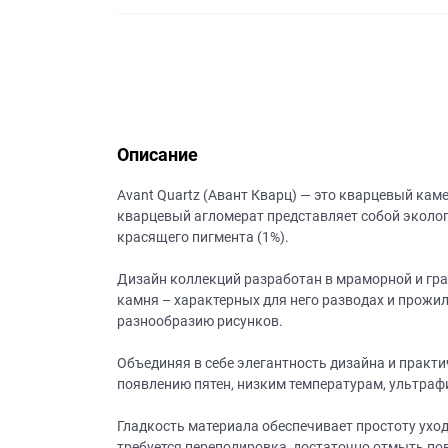
данных.
Описание
Avant Quartz (Авант Кварц) — это кварцевый кам
кварцевый агломерат представляет собой эколог
красящего пигмента (1%).
Дизайн коллекций разработан в мраморной и гр
камня – характерных для него разводах и прожил
разнообразию рисунков.
Объединяя в себе элегантность дизайна и практи
появлению пятен, низким температурам, ультраф
Гладкость материала обеспечивает простоту ухода
требуется переполировка, достаточно отмыть пов