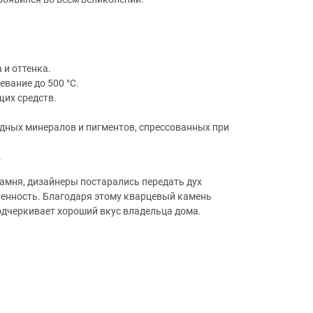
 и оттенка.
вание до 500 °C.
щих средств.
×
робки?
одных минералов и пигментов, спрессованных при
×
леко от
.
амня, дизайнеры постарались передать дух
енность. Благодаря этому кварцевый камень
подчеркивает хороший вкус владельца дома.
ещение, подготовит
 для строителей
вы не купите мебель.
50 000 т.р.
уется?