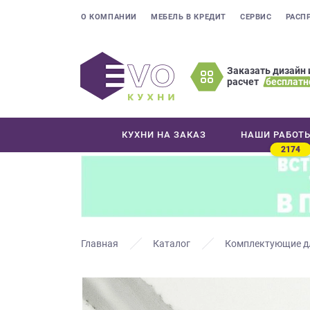
О КОМПАНИИ
МЕБЕЛЬ В КРЕДИТ
СЕРВИС
РАСП
Заказать дизайн 
расчет
бесплатн
Оставьте
ваши
контактные
КУХНИ НА ЗАКАЗ
НАШИ РАБОТ
данные
2174
Мы
свяжемся
с
вами
в
ближайшее
Главная
Каталог
Комплектующие д
время
и
ответим
на