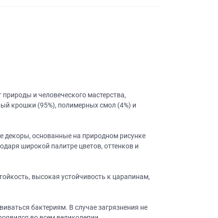
т природы и человеческого мастерства,
ый крошки (95%), полимерных смол (4%) и
е декоры, основанные на природном рисунке
одаря широкой палитре цветов, оттенков и
стойкость, высокая устойчивость к царапинам,
звиваться бактериям. В случае загрязнения не
роявился во всем великолепии.