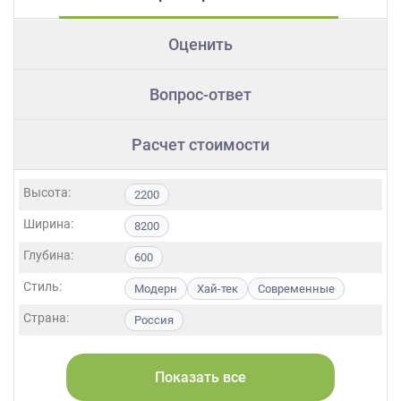
Оценить
Вопрос-ответ
Расчет стоимости
Высота:
2200
Ширина:
8200
Глубина:
600
Стиль:
Модерн
Хай-тек
Современные
Страна:
Россия
Фасады:
ЛДСП
МДФ
Пластик
Акрил
Пленка
Эмаль
Шпон
Показать все