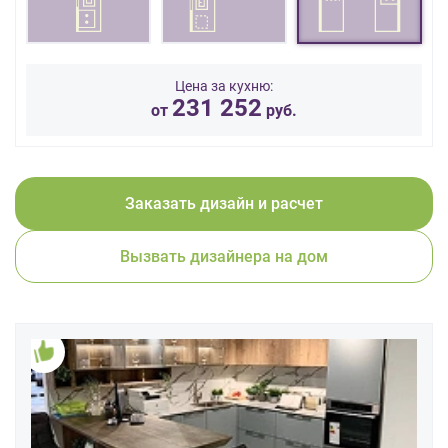
данных.
Цена за кухню:
231 252
от
руб.
Заказать дизайн и расчет
Вызвать дизайнера на дом