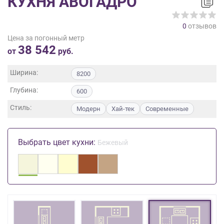
КУХНЯ АВОГАДРО
на
обработку
0
отзывов
персональных
Цена за погонный метр
данных
,
38 542
а
от
руб.
также
Согласие
Ширина:
8200
на
Глубина:
обработку
600
персональных
Стиль:
Модерн
Хай-тек
Современные
данных
метрическими
программами
Выбрать цвет кухни:
Бежевый
в
порядке
и
на
условиях
Политики
обработки
персональных