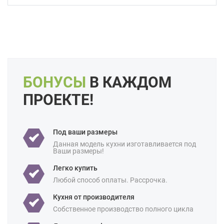
Форма кухни:
Угловая
С барной стойкой
Цвет:
Бежевый
Слоновая кость
Кремовый
Коричневый
Капучино
Длина:
Большие
Свои размеры
Отделка:
Под дерево
БОНУСЫ
В КАЖДОМ
Особенности:
Без верхних шкафов
Встроенные
ПРОЕКТЕ!
Готовые
Под потолок
С встроенной техникой
Под ваши размеры
Производство:
Российские
Данная модель кухни изготавливается под
Ваши размеры!
Ценовая
Бюджетные
Премиум-класс
категория:
Легко купить
Назначение:
В частный дом
Любой способ оплаты. Рассрочка.
Площадь:
Кухня от производителя
12 кв м
18 кв м
Собственное производство полного цикла