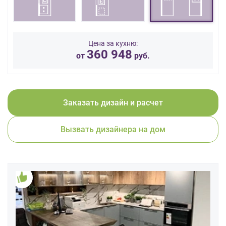
данных.
Цена за кухню:
360 948
от
руб.
Заказать дизайн и расчет
Вызвать дизайнера на дом