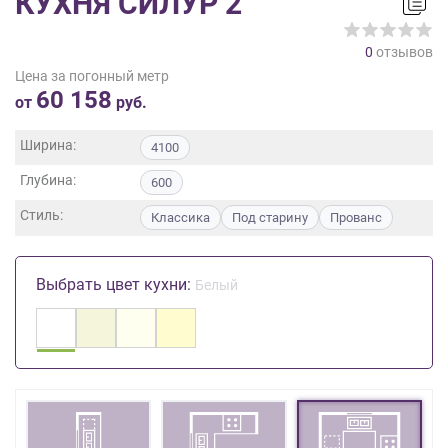
КУХНЯ СИЛУР 2
на
обработку
0
отзывов
персональных
Цена за погонный метр
данных
,
60 158
а
от
руб.
также
Согласие
Ширина:
4100
на
Глубина:
обработку
600
персональных
Стиль:
Классика
Под старину
Прованс
данных
метрическими
программами
Выбрать цвет кухни:
Белый
в
порядке
и
на
условиях
Политики
обработки
персональных