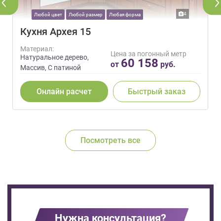
4
Любой цвет
Любой размер
Любая форма
Кухня Архея 15
Материал:
Цена за погонный метр
Натуральное дерево,
60 158
от
руб.
Массив, С патиной
Онлайн расчет
Быстрый заказ
Посмотреть все
Нужна консультация?