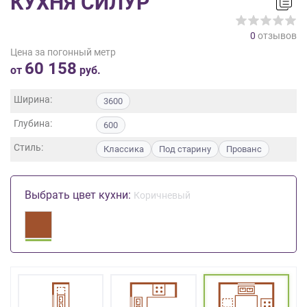
КУХНЯ СИЛУР
на
обработку
0
отзывов
персональных
Цена за погонный метр
данных
,
60 158
а
от
руб.
также
Согласие
Ширина:
3600
на
Глубина:
обработку
600
персональных
Стиль:
Классика
Под старину
Прованс
данных
метрическими
программами
Выбрать цвет кухни:
Коричневый
в
порядке
и
на
условиях
Политики
обработки
персональных