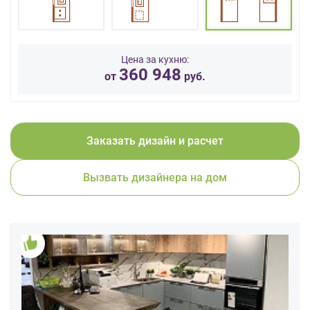
данных.
Цена за кухню:
360 948
от
руб.
Заказать дизайн и расчет
Вызвать дизайнера на дом