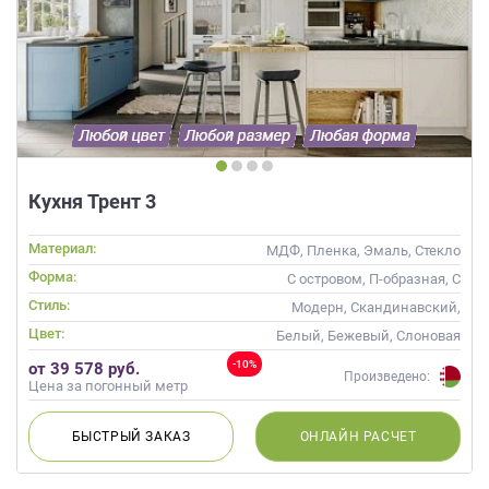
Кухня Трент 3
Материал:
МДФ, Пленка, Эмаль, Стекло
Форма:
С островом, П-образная, С
барной стойкой
Стиль:
Модерн, Скандинавский,
Неоклассика, Современные
Цвет:
Белый, Бежевый, Слоновая
кость, Кремовый, Синий,
-10%
от 39 578 руб.
Голубой
Произведено:
Цена за погонный метр
БЫСТРЫЙ
ЗАКАЗ
ОНЛАЙН
РАСЧЕТ