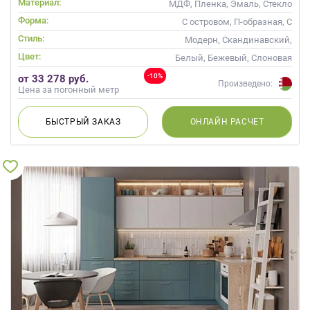
Материал:
МДФ, Пленка, Эмаль, Стекло
Форма:
С островом, П-образная, С
барной стойкой
Стиль:
Модерн, Скандинавский,
Неоклассика, Современные
Цвет:
Белый, Бежевый, Слоновая
кость, Кремовый, Синий,
-10%
от 33 278 руб.
Голубой
Произведено:
Цена за погонный метр
БЫСТРЫЙ
ЗАКАЗ
ОНЛАЙН
РАСЧЕТ