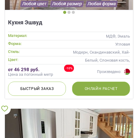
Кухня Эшвуд
Материал:
МДФ, Эмаль
Форма:
Угловая
Стиль:
Модерн, Скандинавский, Хай-
тек, Современные
Цвет:
Белый, Слоновая кость,
Бирюзовый, Оливковый,
-10%
от 46 298 руб.
Фисташковый, Мятный,
Произведено:
Цена за погонный метр
Голубой
БЫСТРЫЙ
ЗАКАЗ
ОНЛАЙН
РАСЧЕТ