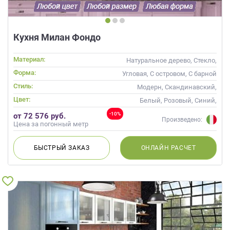
Кухня Милан Фондо
Материал:
Натуральное дерево, Стекло,
Массив
Форма:
Угловая, С островом, С барной
стойкой
Стиль:
Модерн, Скандинавский,
Неоклассика, Современные
Цвет:
Белый, Розовый, Синий,
Голубой
-10%
от 72 576 руб.
Произведено:
Цена за погонный метр
БЫСТРЫЙ
ЗАКАЗ
ОНЛАЙН
РАСЧЕТ