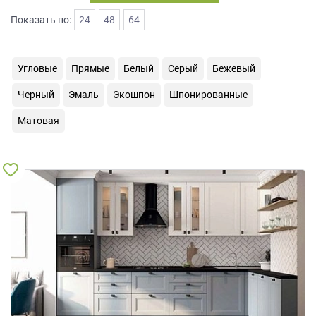
на
Показать по:
24
48
64
обработку
персональных
данных
,
Угловые
Прямые
Белый
Серый
Бежевый
а
также
Черный
Эмаль
Экошпон
Шпонированные
Согласие
на
Матовая
обработку
персональных
данных
метрическими
программами
в
порядке
и
на
условиях
Политики
обработки
персональных