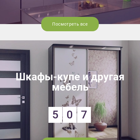
Посмотреть все
Шкафы-купе и другая
мебель
5
0
7