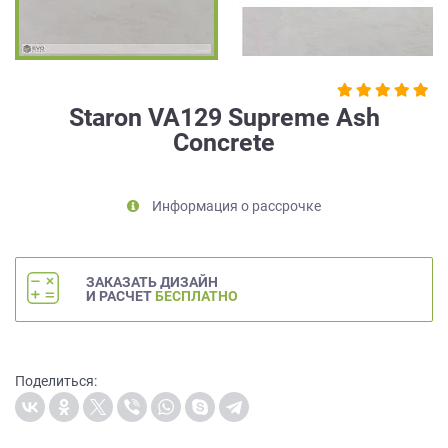
на
обработку
персональных
данных
,
а
Staron VA129 Supreme Ash
также
Concrete
Согласие
на
обработку
персональных
Информация о рассрочке
данных
метрическими
программами
ЗАКАЗАТЬ ДИЗАЙН
в
И РАСЧЕТ
БЕСПЛАТНО
порядке
и
на
условиях
Поделиться:
Политики
обработки
персональных