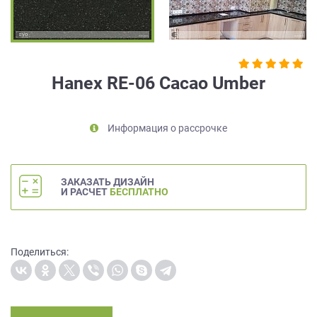
на
обработку
персональных
данных
,
а
Hanex RE-06 Cacao Umber
также
Согласие
на
Информация о рассрочке
обработку
персональных
данных
метрическими
ЗАКАЗАТЬ ДИЗАЙН
программами
И РАСЧЕТ
БЕСПЛАТНО
в
порядке
и
на
Поделиться:
условиях
Политики
обработки
персональных