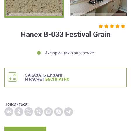
на
обработку
персональных
данных
,
а
Hanex B-033 Festival Grain
также
Согласие
на
Информация о рассрочке
обработку
персональных
данных
метрическими
ЗАКАЗАТЬ ДИЗАЙН
программами
И РАСЧЕТ
БЕСПЛАТНО
в
порядке
и
на
Поделиться:
условиях
Политики
обработки
персональных