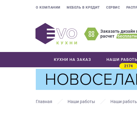
О КОМПАНИИ
МЕБЕЛЬ В КРЕДИТ
СЕРВИС
РАСП
Заказать дизайн 
расчет
бесплатн
Оставьте
ваши
контактные
КУХНИ НА ЗАКАЗ
НАШИ РАБОТ
данные
2174
Мы
свяжемся
с
вами
в
Главная
Наши работы
Наши работы
ближайшее
время
и
ответим
на