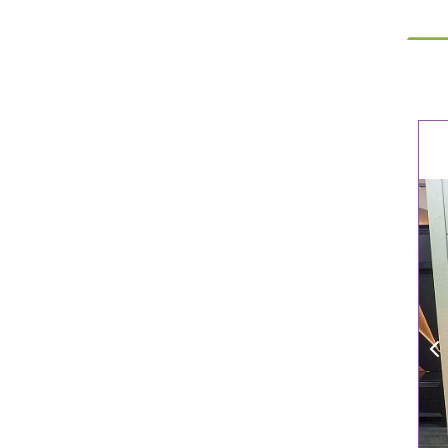
Приш
Выездно
с образ
Нажим