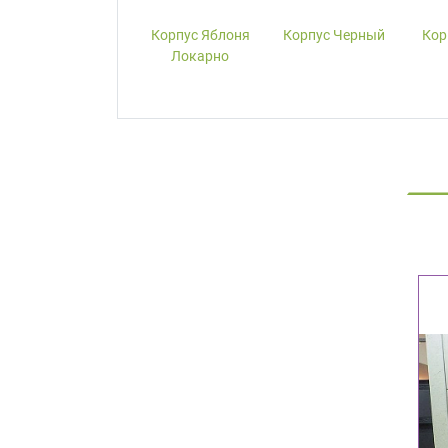
Корпус W1000-
Корпус Яблоня
Корпус Черный
Кор
ST19 Белый
Локарно
Премиум