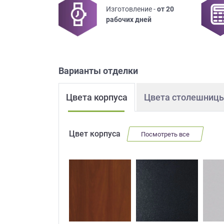
Изготовление -
от 20
Приш
рабочих дней
Варианты отделки
Цвета корпуса
Цвета столешниц
Выездно
с образ
Нажим
Цвет корпуса
Посмотреть все