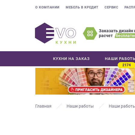
О КОМПАНИИ
МЕБЕЛЬ В КРЕДИТ
СЕРВИС
РАСП
Заказать дизайн 
расчет
бесплатн
Оставьте
ваши
контактные
КУХНИ НА ЗАКАЗ
НАШИ РАБОТ
данные
2174
Мы
свяжемся
с
вами
в
ближайшее
Главная
Наши работы
Наши работы
время
и
ответим
на