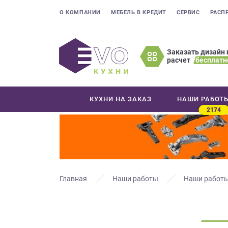
О КОМПАНИИ
МЕБЕЛЬ В КРЕДИТ
СЕРВИС
РАСП
Заказать дизайн 
расчет
бесплатн
Оставьте
ваши
контактные
КУХНИ НА ЗАКАЗ
НАШИ РАБОТ
данные
2174
Мы
свяжемся
с
вами
в
ближайшее
Главная
Наши работы
Наши работы
время
и
ответим
на