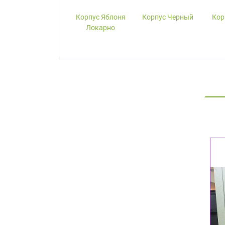
Корпус W1000-
Корпус Яблоня
Корпус Черный
Кор
ST19 Белый
Локарно
Премиум