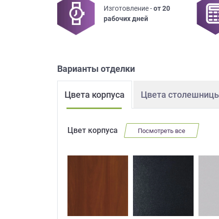
Изготовление -
от 20
Приш
рабочих дней
Варианты отделки
Цвета корпуса
Цвета столешниц
Выездно
с образ
Нажим
Цвет корпуса
Посмотреть все