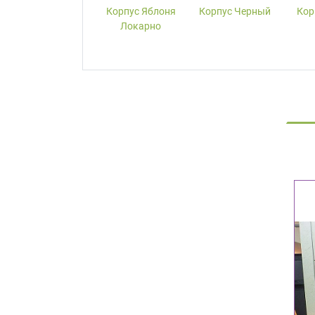
Корпус W1000-
Корпус Яблоня
Корпус Черный
Кор
ST19 Белый
Локарно
Премиум