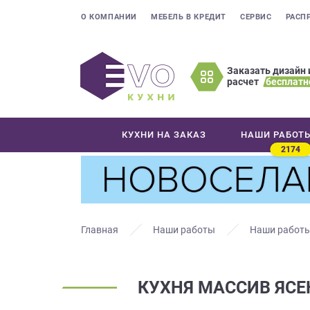
О КОМПАНИИ
МЕБЕЛЬ В КРЕДИТ
СЕРВИС
РАСП
Заказать дизайн 
расчет
бесплатн
Оставьте
ваши
контактные
КУХНИ НА ЗАКАЗ
НАШИ РАБОТ
данные
2174
Мы
свяжемся
с
вами
в
Главная
Наши работы
Наши работы
ближайшее
время
и
КУХНЯ МАССИВ ЯСЕН
ответим
на