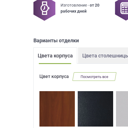
Изготовление -
от 20
Приш
рабочих дней
Варианты отделки
Цвета корпуса
Цвета столешниц
Выездно
с образ
Нажим
Цвет корпуса
Посмотреть все