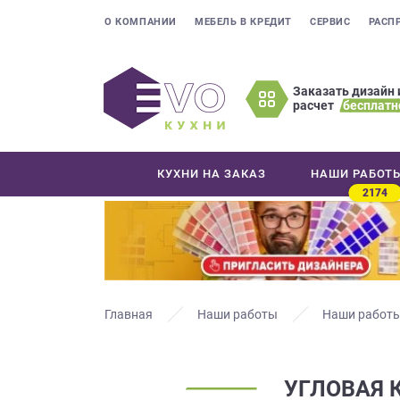
О КОМПАНИИ
МЕБЕЛЬ В КРЕДИТ
СЕРВИС
РАСП
Заказать дизайн 
расчет
бесплатн
Оставьте
ваши
контактные
КУХНИ НА ЗАКАЗ
НАШИ РАБОТ
данные
2174
Мы
свяжемся
с
вами
в
ближайшее
Главная
Наши работы
Наши работы
время
и
ответим
УГЛОВАЯ 
на