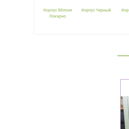
Корпус W1000-
Корпус Яблоня
Корпус Черный
Кор
ST19 Белый
Локарно
Премиум