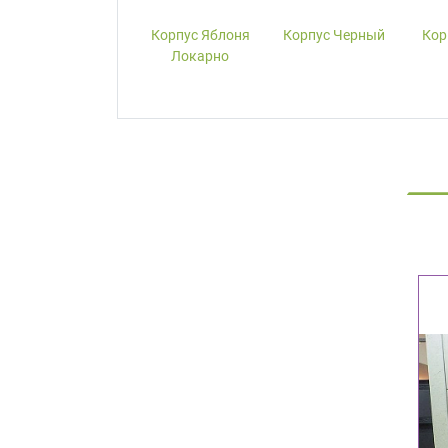
Корпус W1000-
Корпус Яблоня
Корпус Черный
Кор
ST19 Белый
Локарно
Премиум