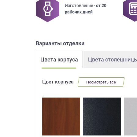
Изготовление -
от 20
Приш
рабочих дней
Варианты отделки
Цвета корпуса
Цвета столешниц
Выездно
с образ
Нажим
Цвет корпуса
Посмотреть все