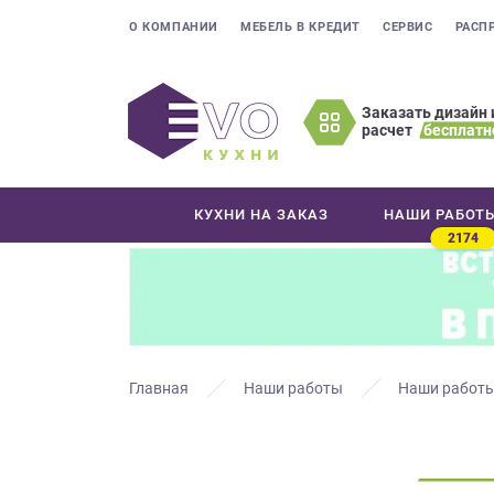
О КОМПАНИИ
МЕБЕЛЬ В КРЕДИТ
СЕРВИС
РАСП
Заказать дизайн 
расчет
бесплатн
Оставьте
ваши
контактные
КУХНИ НА ЗАКАЗ
НАШИ РАБОТ
данные
2174
Мы
свяжемся
с
вами
в
ближайшее
Главная
Наши работы
Наши работы
время
и
ответим
на