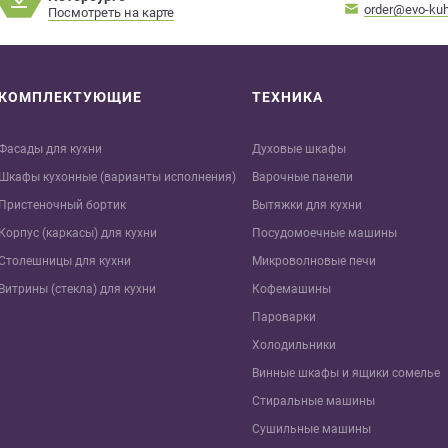
order@evo-kuh
Посмотреть на карте
КОМПЛЕКТУЮЩИЕ
ТЕХНИКА
Фасады для кухни
Духовые шкафы
Шкафы кухонные (варианты исполнения)
Варочные панели
Пристеночный бортик
Вытяжки для кухни
Корпус (каркасы) для кухни
Посудомоечные машины
Столешницы для кухни
Микроволновые печи
Витрины (стекла) для кухни
Кофемашины
Пароварки
Холодильники
Винные шкафы и ящики сомелье
Стиральные машины
Сушильные машины