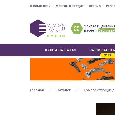
О КОМПАНИИ
МЕБЕЛЬ В КРЕДИТ
СЕРВИС
РАСП
Заказать дизайн 
расчет
бесплатн
Оставьте
ваши
контактные
КУХНИ НА ЗАКАЗ
НАШИ РАБОТ
данные
2174
Мы
свяжемся
с
вами
в
ближайшее
Главная
Каталог
Комплектующие д
время
и
ответим
на