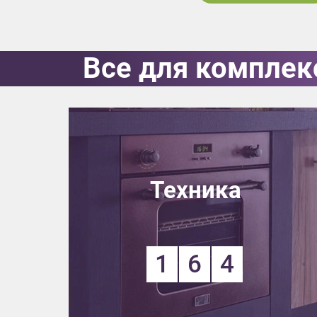
Все для комплек
Приш
Техника
Выездно
1
6
4
с образ
Нажим