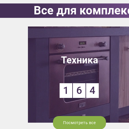
Все для комплек
Приш
Техника
1
6
4
Выездно
с образ
Нажим
Посмотреть все