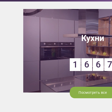
данных.
Кухни
1
6
6
Посмотреть все