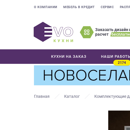
О КОМПАНИИ
МЕБЕЛЬ В КРЕДИТ
СЕРВИС
РАСП
Заказать дизайн 
расчет
бесплатн
Оставьте
ваши
контактные
КУХНИ НА ЗАКАЗ
НАШИ РАБОТ
данные
2174
Мы
свяжемся
с
вами
в
Главная
Каталог
Комплектующие д
ближайшее
время
и
ответим
на