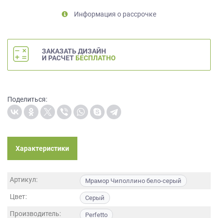
на
Информация о рассрочке
обработку
персональных
данных
,
а
ЗАКАЗАТЬ ДИЗАЙН
также
И РАСЧЕТ
БЕСПЛАТНО
Согласие
на
обработку
персональных
Поделиться:
данных
метрическими
программами
в
Характеристики
порядке
и
на
Артикул:
условиях
Мрамор Чиполлино бело-серый
Политики
Цвет:
Серый
обработки
персональных
Производитель:
Perfetto