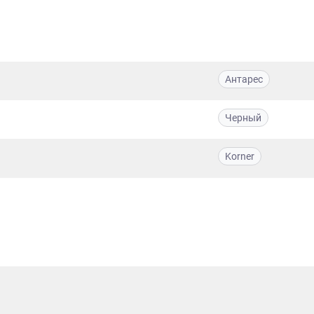
Антарес
Черный
Korner