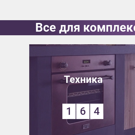
Все для комплек
Приш
Техника
Выездно
1
6
4
с образ
Нажим