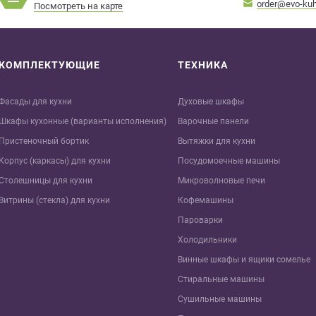
order@evo-kuh
Посмотреть на карте
КОМПЛЕКТУЮЩИЕ
ТЕХНИКА
Фасады для кухни
Духовые шкафы
Шкафы кухонные (варианты исполнения)
Варочные панели
Пристеночный бортик
Вытяжки для кухни
Корпус (каркасы) для кухни
Посудомоечные машины
Столешницы для кухни
Микроволновые печи
Витрины (стекла) для кухни
Кофемашины
Пароварки
Холодильники
Винные шкафы и ящики сомелье
Стиральные машины
Сушильные машины