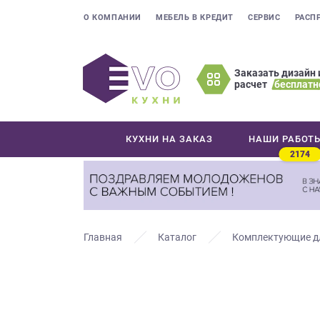
О КОМПАНИИ
МЕБЕЛЬ В КРЕДИТ
СЕРВИС
РАСП
Заказать дизайн 
расчет
бесплатн
Оставьте
ваши
контактные
КУХНИ НА ЗАКАЗ
НАШИ РАБОТ
данные
2174
Мы
свяжемся
с
вами
в
Главная
Каталог
Комплектующие д
ближайшее
время
и
ответим
на