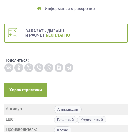
на
Информация о рассрочке
обработку
персональных
данных
,
а
ЗАКАЗАТЬ ДИЗАЙН
также
И РАСЧЕТ
БЕСПЛАТНО
Согласие
на
обработку
персональных
Поделиться:
данных
метрическими
программами
в
Характеристики
порядке
и
на
Артикул:
условиях
Альмандин
Политики
Цвет:
Бежевый
Коричневый
обработки
персональных
Производитель:
Korner