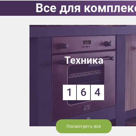
Все для комплек
Выездно
с образ
Нажим
Техника
1
6
4
Посмотреть все