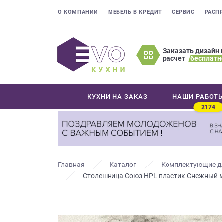
О КОМПАНИИ
МЕБЕЛЬ В КРЕДИТ
СЕРВИС
РАСП
Заказать дизайн 
расчет
бесплатн
Оставьте
ваши
контактные
КУХНИ НА ЗАКАЗ
НАШИ РАБОТ
данные
2174
Мы
свяжемся
с
вами
в
Главная
Каталог
Комплектующие д
ближайшее
Столешница Союз HPL пластик Снежный 
время
и
ответим
на