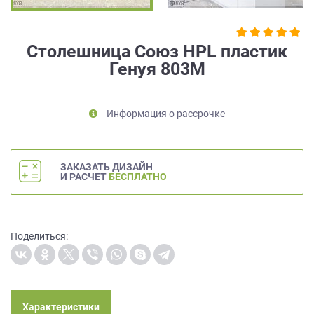
на
обработку
персональных
Столешница Союз HPL пластик
данных
,
Генуя 803М
а
также
Согласие
на
Информация о рассрочке
обработку
персональных
данных
ЗАКАЗАТЬ ДИЗАЙН
метрическими
И РАСЧЕТ
БЕСПЛАТНО
программами
в
порядке
и
Поделиться:
на
условиях
Политики
обработки
персональных
Характеристики