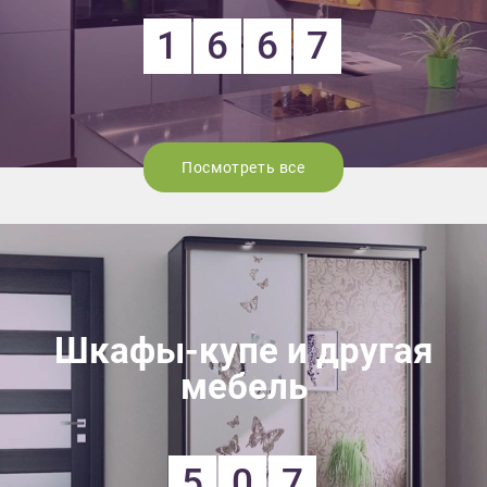
1
6
6
7
Посмотреть все
Шкафы-купе и другая
мебель
5
0
7