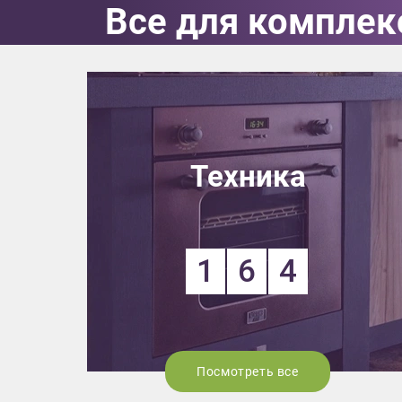
Все для комплек
Выездно
с образ
Нажим
Техника
1
6
4
Посмотреть все