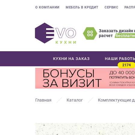
О КОМПАНИИ
МЕБЕЛЬ В КРЕДИТ
СЕРВИС
РАСП
Заказать дизайн 
расчет
бесплатн
Оставьте
ваши
контактные
КУХНИ НА ЗАКАЗ
НАШИ РАБОТ
данные
2174
Мы
свяжемся
с
вами
в
Главная
Каталог
Комплектующие д
ближайшее
время
и
ответим
на