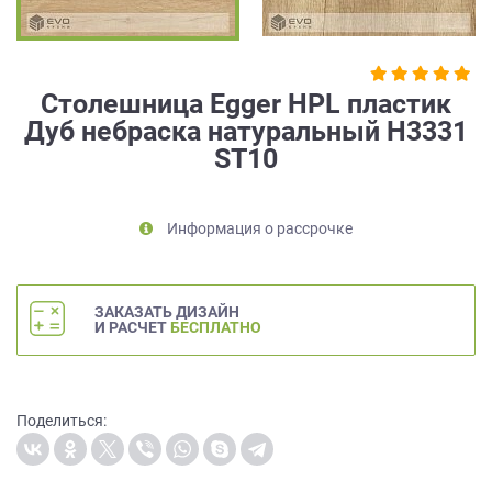
на
обработку
персональных
данных
,
Столешница Egger HPL пластик
а
Дуб небраска натуральный H3331
также
ST10
Согласие
на
обработку
персональных
Информация о рассрочке
данных
метрическими
программами
ЗАКАЗАТЬ ДИЗАЙН
в
И РАСЧЕТ
БЕСПЛАТНО
порядке
и
на
условиях
Поделиться:
Политики
обработки
персональных