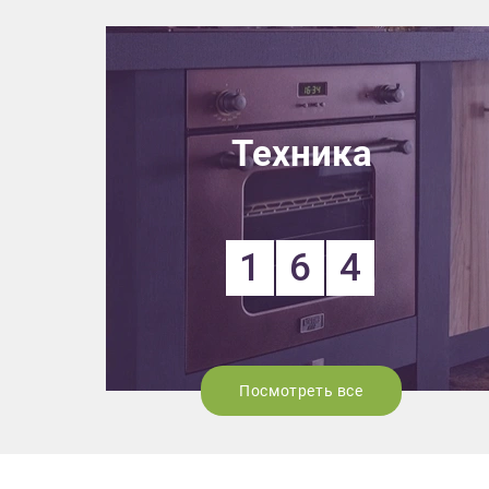
Выездно
с образ
Нажим
Техника
1
6
4
Посмотреть все