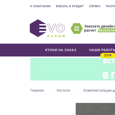
О КОМПАНИИ
МЕБЕЛЬ В КРЕДИТ
СЕРВИС
РАСП
Заказать дизайн 
расчет
бесплатн
Оставьте
ваши
контактные
КУХНИ НА ЗАКАЗ
НАШИ РАБОТ
данные
2174
Мы
свяжемся
с
вами
в
ближайшее
Главная
Каталог
Комплектующие д
время
и
ответим
на