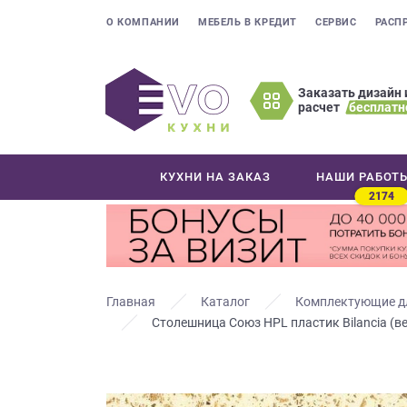
О КОМПАНИИ
МЕБЕЛЬ В КРЕДИТ
СЕРВИС
РАСП
Заказать дизайн 
расчет
бесплатн
Оставьте
ваши
контактные
КУХНИ НА ЗАКАЗ
НАШИ РАБОТ
данные
2174
Мы
свяжемся
с
вами
в
Главная
Каталог
Комплектующие д
ближайшее
Столешница Союз HPL пластик Bilancia (в
время
и
ответим
на