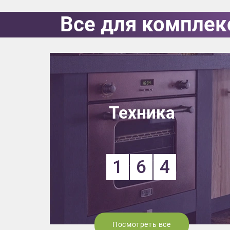
Все для комплек
Выездно
с образ
Нажим
Техника
1
6
4
Посмотреть все