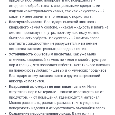
придется постоянно полировать его поверхность и
ежедневно обрабатывать специальными средствами
изделия из натурального камня, так как искусственный
камень имеет значительно меньшую пористость.
Влагоустойчивость
. Благодаря высокой плотности
кварцевого камня Vicostone, никакая жидкость и влага не
сможет проникнуть внутрь, поэтому всю воду можно
быстро и легко убрать. Искусственный камень после
контакта с жидкостями не разрушается, и на нем не
останется никаких грязных разводов и пятен.
Устойчивость к бытовым кислотам.
Как уже было
отмечено, кварцевый камень не имеет в своей структуре
пор и трещин, что позволяет избегать негативного влияния
на поверхность любых пищевых и химических продуктов.
Благодаря этому никаких пятен и других загрязнений
никогда не появится.
Кварцевый агломерат не впитывает запахи.
Из-за
отсутствия пор в материале — запахи не останутся ни от
продуктов, ни от помещения, где находится материал.
Можно рассыпать, разлить, размазать что угодно на
поверхности изделия и не чувствовать въевшийся запах.
Сохранение первоначального вида.
Даже если на