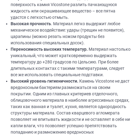
поверхность камня Vicostone разлить пачкающуюся
жидкость или окрашивающее вещество – все пятна
удастся с легкостью отмыть.
Высокая прочность
. Материал легко выдержит любое
механическое воздействие: удары (трещин не появится),
царапины (можно резать ножом продукты без
использования специальных досок).
Переносимость высоких температур.
Материал настолько
уникальный, что может кратковременно выдержать
температуру до +280 градусов по Цельсию. При более
длительных контактах с такими температурами, следует
все же использовать специальные подставки.
Высокий уровень гигиеничности.
Камень Vicostone не даст
вредоносным бактериям размножаться на своем
покрытии. Одним из главных критериев отделочного,
облицовочного материала в наиболее агрессивных средах,
таких как ванная и туалет, кухня, является однородность
структуры материала. Состав кварцевого агломерата
позволяет не впитывать жидкости и не оставляет в себе ни
капли влаги, что позволяет успешно препятствовать
попаданию и размножению вредоносных