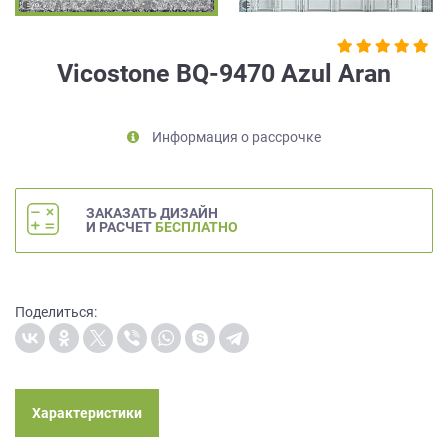
на
обработку
персональных
Vicostone BQ-9470 Azul Aran
данных
,
а
также
Информация о рассрочке
Согласие
на
обработку
персональных
ЗАКАЗАТЬ ДИЗАЙН
данных
И РАСЧЕТ
БЕСПЛАТНО
метрическими
программами
в
порядке
Поделиться:
и
на
условиях
Политики
обработки
Характеристики
персональных