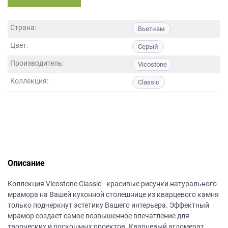
данных.
Страна:
Вьетнам
Цвет:
Серый
Производитель:
Vicostone
Коллекция:
Classic
Описание
Коллекция Vicostone Classic - красивые рисунки натурального
мрамора на Вашей кухонной столешнице из кварцевого камня
только подчеркнут эстетику Вашего интерьера. Эффектный
мрамор создает самое возвышенное впечатление для
творческих и роскошных проектов. Кварцевый агломерат