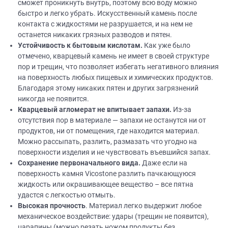
сможет проникнуть внутрь, поэтому всю воду можно
быстро и легко убрать. Искусственный камень после
контакта с жидкостями не разрушается, и на нем не
останется никаких грязных разводов и пятен.
Устойчивость к бытовым кислотам.
Как уже было
отмечено, кварцевый камень не имеет в своей структуре
пор и трещин, что позволяет избегать негативного влияния
на поверхность любых пищевых и химических продуктов.
Благодаря этому никаких пятен и других загрязнений
никогда не появится.
Кварцевый агломерат не впитывает запахи.
Из-за
отсутствия пор в материале — запахи не останутся ни от
продуктов, ни от помещения, где находится материал.
Можно рассыпать, разлить, размазать что угодно на
поверхности изделия и не чувствовать въевшийся запах.
Сохранение первоначального вида.
Даже если на
поверхность камня Vicostone разлить пачкающуюся
жидкость или окрашивающее вещество – все пятна
удастся с легкостью отмыть.
Высокая прочность
. Материал легко выдержит любое
механическое воздействие: удары (трещин не появится),
царапины (можно резать ножом продукты без