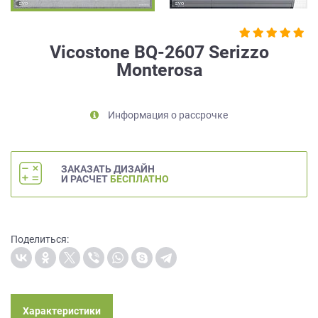
на
обработку
персональных
Vicostone BQ-2607 Serizzo
данных
,
Monterosa
а
также
Согласие
на
Информация о рассрочке
обработку
персональных
данных
ЗАКАЗАТЬ ДИЗАЙН
метрическими
И РАСЧЕТ
БЕСПЛАТНО
программами
в
порядке
и
Поделиться:
на
условиях
Политики
обработки
персональных
Характеристики